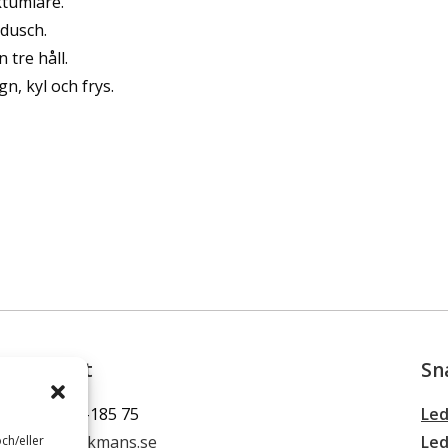
ktumlare.
 dusch.
tre håll.
n, kyl och frys.
Kontakt
Sn
Tel: 0660-185 75
Led
info@backmans.se
Led
ch/eller