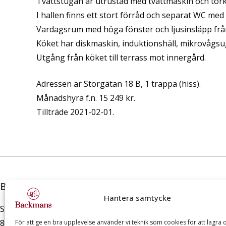
Tvättstugan är utrustad med tvättmaskin och tor
I hallen finns ett stort förråd och separat WC med
Vardagsrum med höga fönster och ljusinsläpp från 
Köket har diskmaskin, induktionshäll, mikrovågsug
Utgång från köket till terrass mot innergård.
Adressen är Storgatan 18 B, 1 trappa (hiss).
Månadshyra f.n. 15 249 kr.
Tillträde 2021-02-01.
Backmans Fastighetsutveckling AB
Hantera samtycke
Storgatan 12 A
891 33 Örnsköldsvik
För att ge en bra upplevelse använder vi teknik som cookies för att lagra o