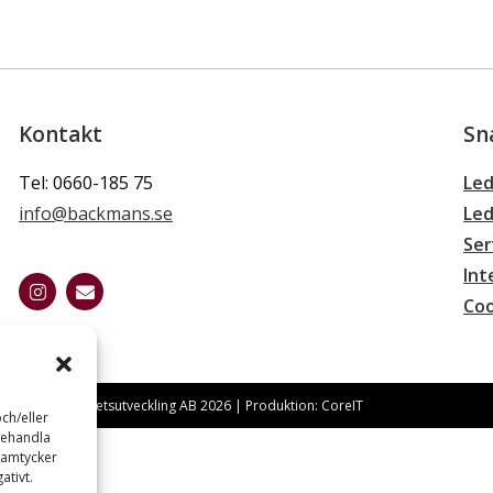
Kontakt
Sn
Tel: 0660-185 75
Led
info@backmans.se
Led
Ser
Int
Coo
ckmans Fastighetsutveckling AB 2026 | Produktion: CoreIT
ch/eller
behandla
samtycker
ativt.