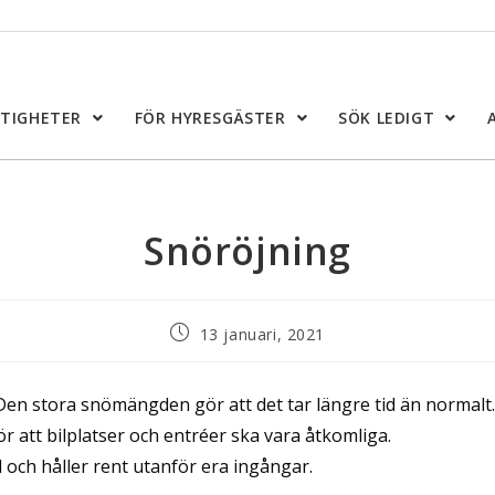
STIGHETER
FÖR HYRESGÄSTER
SÖK LEDIGT
Snöröjning
13 januari, 2021
 Den stora snömängden gör att det tar längre tid än normalt.
ör att bilplatser och entréer ska vara åtkomliga.
ll och håller rent utanför era ingångar.