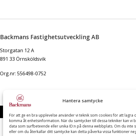
Backmans Fastighetsutveckling AB
Storgatan 12 A
891 33 Örnsköldsvik
Org.nr: 556498-0752
Hantera samtycke
Copyright © Ba
För att ge en bra upplevelse använder vi teknik som cookies för att lagra o
komma åt enhetsinformation. När du samtycker till dessa tekniker kan vi 
data som surfbeteende eller unika ID:n på denna webbplats. Om du inte 
eller om du återkallar ditt samtycke kan detta påverka vissa funktioner neg