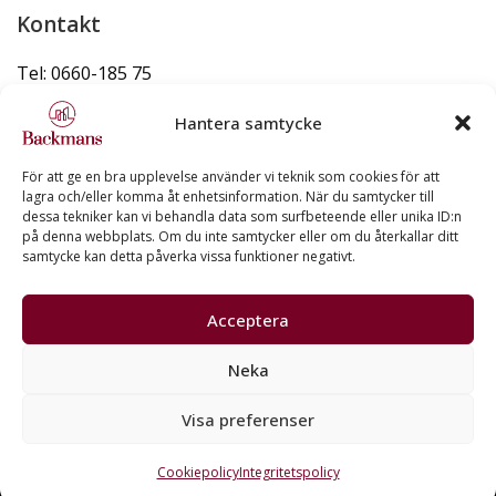
Kontakt
Tel: 0660-185 75
info@backmans.se
Hantera samtycke
För att ge en bra upplevelse använder vi teknik som cookies för att
lagra och/eller komma åt enhetsinformation. När du samtycker till
dessa tekniker kan vi behandla data som surfbeteende eller unika ID:n
Snabblänkar
på denna webbplats. Om du inte samtycker eller om du återkallar ditt
samtycke kan detta påverka vissa funktioner negativt.
Lediga lägenheter
Lediga lokaler
Acceptera
Serviceanmälan
Neka
Integritetspolicy
Cookiepolicy
Visa preferenser
Cookiepolicy
Integritetspolicy
Copyright © Backmans Fastighetsutveckling AB 2026 | Produktion: CoreIT