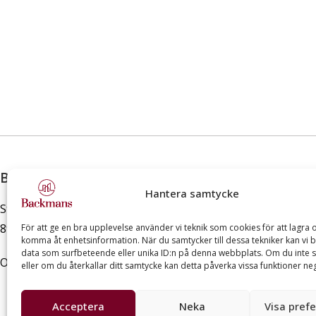
Backmans Fastighetsutveckling AB
Hantera samtycke
Storgatan 12 A
891 33 Örnsköldsvik
För att ge en bra upplevelse använder vi teknik som cookies för att lagra o
komma åt enhetsinformation. När du samtycker till dessa tekniker kan vi 
data som surfbeteende eller unika ID:n på denna webbplats. Om du inte 
Org.nr: 556498-0752
eller om du återkallar ditt samtycke kan detta påverka vissa funktioner neg
Acceptera
Neka
Visa pref