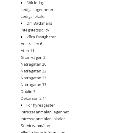
Sök ledigt
Lediga lägenheter
Lediga lokaler
Om Backmans
Integritetspolicy
Våra fastigheter
Australien 6
Aten 11
Gitarrvägen 2
Nätragatan 20
Nätragatan 22
Nätragatan 23
Nätragatan 33
Dublin 7
Dekarsön 2:14
För hyresgäster
Intresseanmälan lägenhet
Intresseanmälan lokaler
Serviceanmälan
Allmän hyresinformation