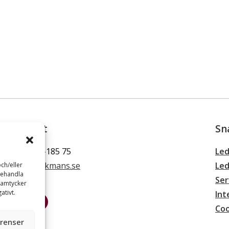
Kontakt
Sn
Tel: 0660-185 75
Led
info@backmans.se
Led
ch/eller
behandla
Ser
samtycker
ativt.
Int
Coo
erenser